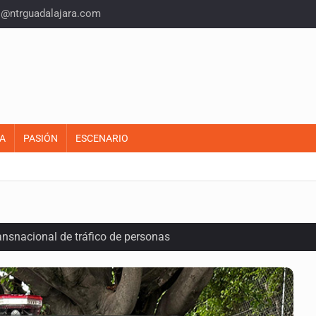
o@ntrguadalajara.com
A
PASIÓN
ESCENARIO
ansnacional de tráfico de personas
lonia Buenos Aires; detonación alarma a vecinos
ecibir golpes en la cabeza en la colonia Americana