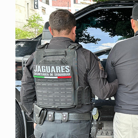
Motociclista fue perseguido y ases
Descartan riesgo tras reportes de 
Cae en Zapopan prófugo estadouni
UdeG convierte residuos de agave e
Quinto Patio
Se recuperan ya de ciclosporiasis
Procesan a el “R1”, presunto líder 