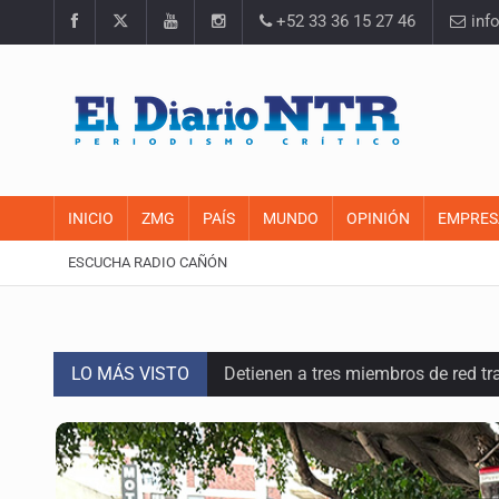
+52 33 36 15 27 46
inf
INICIO
ZMG
PAÍS
MUNDO
OPINIÓN
EMPRES
ESCUCHA RADIO CAÑÓN
LO MÁS VISTO
Detienen a tres miembros de red tr
Balean a hombre en calles de la co
Llega en carreta al hospital tras r