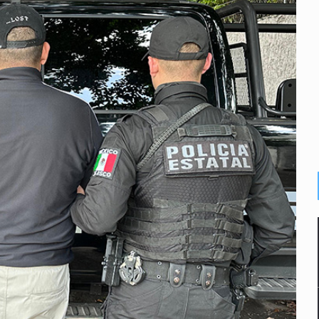
inado frente a un templo en Guadalajara
olor a gas en tres colonias de Tlaquepaque
dense buscado por Interpol
n biotextil
criminal en Jalisco y Michoacán