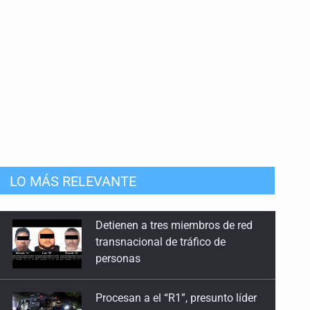
LO MÁS RELEVANTE
Procesan a el “R1”, presunto líder
criminal en Jalisco y Michoacán
Balean a hombre en calles de la