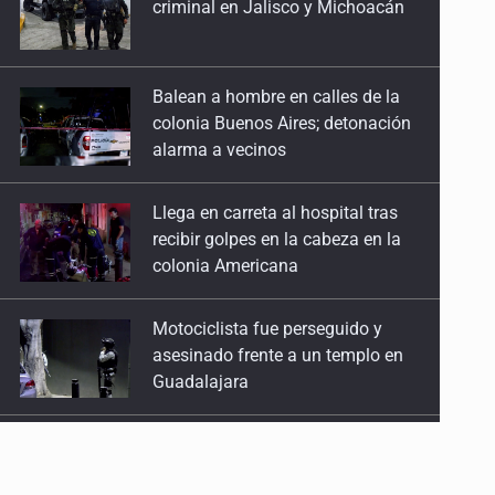
colonia Buenos Aires; detonación
alarma a vecinos
Llega en carreta al hospital tras
recibir golpes en la cabeza en la
colonia Americana
Motociclista fue perseguido y
asesinado frente a un templo en
Guadalajara
Descartan riesgo tras reportes de
olor a gas en tres colonias de
Tlaquepaque
Cae en Zapopan prófugo
estadounidense buscado por