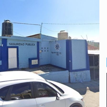
n y amenzas contra su pareja
enuncian tala; IJALVI lo niega
ión en Balcones de Oblatos
icardo Cabezas Talavera
rrollo de vivienda en Mirador de San Isidro
imen de Valeria
a desde 2012