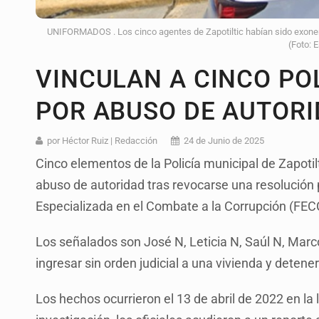
UNIFORMADOS . Los cinco agentes de Zapotiltic habían sido exoner
(Foto: 
VINCULAN A CINCO POL
POR ABUSO DE AUTOR
por Héctor Ruiz | Redacción
24 de Junio de 2025
Cinco elementos de la Policía municipal de Zapotilt
abuso de autoridad tras revocarse una resolución p
Especializada en el Combate a la Corrupción (FE
Los señalados son José N, Leticia N, Saúl N, Mar
ingresar sin orden judicial a una vivienda y deten
Los hechos ocurrieron el 13 de abril de 2022 en la 