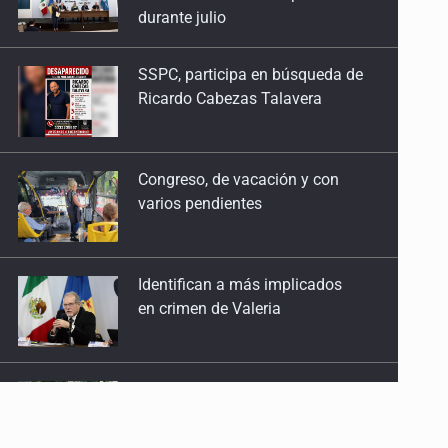
Ricardo Cabezas Talavera
Congreso, de vacación y con
varios pendientes
Identifican a más implicados
en crimen de Valeria
Capturan en Zapopan a
defraudador de paquetes
vacacionales
Capturan a secuestradora
buscada desde 2012