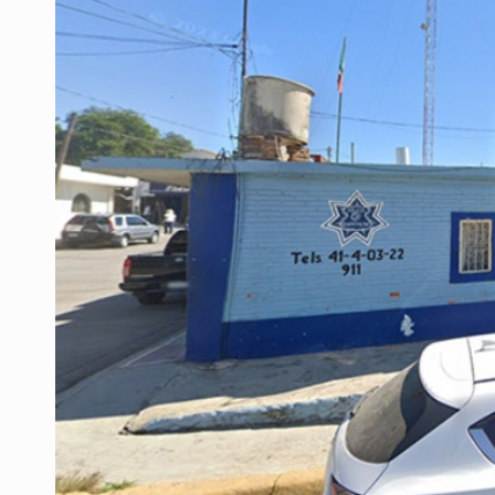
Ex policía es detenido por agresió
Vecinos de Mirador de San Isidro d
Reporta 627 acciones tras inundac
SSPC, participa en búsqueda de R
Proponen consulta popular por desa
Identifican a más implicados en cr
Capturan a secuestradora buscad