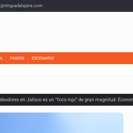
o@ntrguadalajara.com
A
PASIÓN
ESCENARIO
 deudores en Jalisco es un “foco rojo” de gran magnitud: Econo
ra recuperar fondos públicos
arios en Zapopan