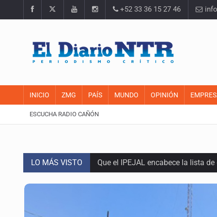
+52 33 36 15 27 46
inf
INICIO
ZMG
PAÍS
MUNDO
OPINIÓN
EMPRES
ESCUCHA RADIO CAÑÓN
LO MÁS VISTO
Que el IPEJAL encabece la lista de
Critican inoperancia de la ASEJ pa
Catean centro de fraudes inmobili