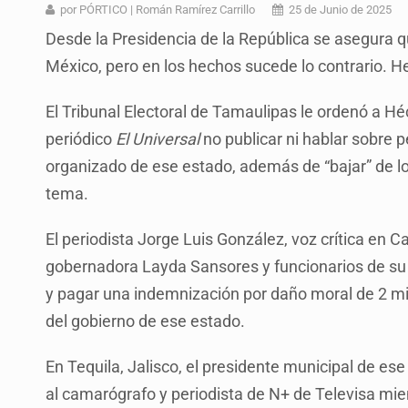
3.5 millones de jaliscienses, sin tr
por PÓRTICO | Román Ramírez Carrillo
25 de Junio de 2025
Desde la Presidencia de la República se asegura qu
IMSS Jalisco concreta dos donaci
México, pero en los hechos sucede lo contrario. H
Anuncian actividades por Mes de 
El Tribunal Electoral de Tamaulipas le ordenó a Hé
Dinero oscuro
periódico
El Universal
no publicar ni hablar sobre 
Se cumplió plazo y continúan las fa
organizado de ese estado, además de “bajar” de los
Hacen jornada por Semana Mundial
tema.
Quinto Patio
El periodista Jorge Luis González, voz crítica en
gobernadora Layda Sansores y funcionarios de su 
y pagar una indemnización por daño moral de 2 mil
del gobierno de ese estado.
En Tequila, Jalisco, el presidente municipal de e
al camarógrafo y periodista de N+ de Televisa mie