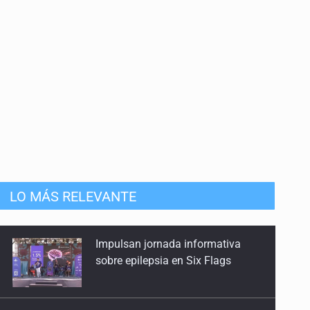
LO MÁS RELEVANTE
Créditos fiscales por anomalías
suman 1,775 mdp