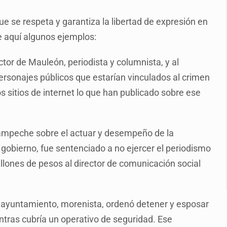
abajo digno
e se respeta y garantiza la libertad de expresión en
ones multiorgánicas
e aquí algunos ejemplos:
Juventudes
ctor de Mauleón, periodista y columnista, y al
personajes públicos que estarían vinculados al crimen
llas en Siteur
 sitios de internet lo que han publicado sobre ese
 de la Lactancia
 Campeche sobre el actuar y desempeño de la
gobierno, fue sentenciado a no ejercer el periodismo
lones de pesos al director de comunicación social
se ayuntamiento, morenista, ordenó detener y esposar
ntras cubría un operativo de seguridad. Ese