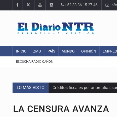
+52 33 36 15 27 46
inf
INICIO
ZMG
PAÍS
MUNDO
OPINIÓN
EMPRES
ESCUCHA RADIO CAÑÓN
LO MÁS VISTO
Créditos fiscales por anomalías 
Tiene Zapopan las colonias más car
LA CENSURA AVANZA
Vecinos de Torre A en Latitud Prov