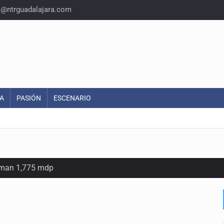
o@ntrguadalajara.com
A
PASIÓN
ESCENARIO
suman 1,775 mdp
as del país para vivir
idencia acusan fallas estructurales