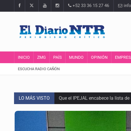
+52 33 36 15 27 46
inf
INICIO
ZMG
PAÍS
MUNDO
OPINIÓN
EMPRES
ESCUCHA RADIO CAÑÓN
LO MÁS VISTO
Que el IPEJAL encabece la lista de
Critican inoperancia de la ASEJ pa
Catean centro de fraudes inmobili