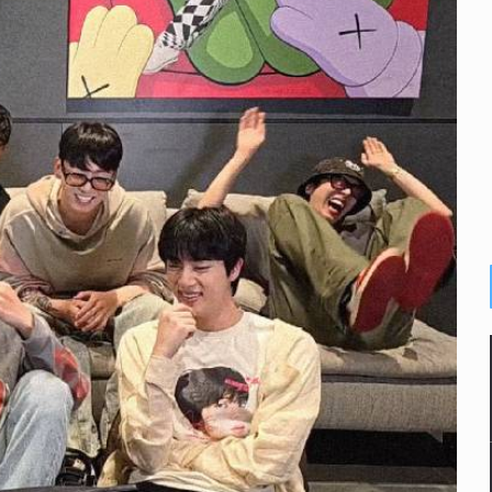
n y amenzas contra su pareja
enuncian tala; IJALVI lo niega
ión en Balcones de Oblatos
icardo Cabezas Talavera
rrollo de vivienda en Mirador de San Isidro
imen de Valeria
a desde 2012