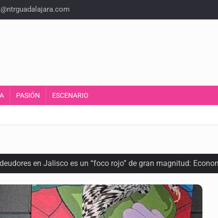
o@ntrguadalajara.com
A
PASIÓN
ESCENARIO
 deudores en Jalisco es un “foco rojo” de gran magnitud: Econo
ra recuperar fondos públicos
arios en Zapopan