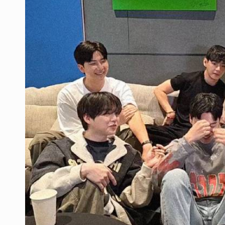
Ex policía es detenido por agresió
Vecinos de Mirador de San Isidro d
Reporta 627 acciones tras inundac
SSPC, participa en búsqueda de R
Proponen consulta popular por desa
Identifican a más implicados en cr
Capturan a secuestradora buscad