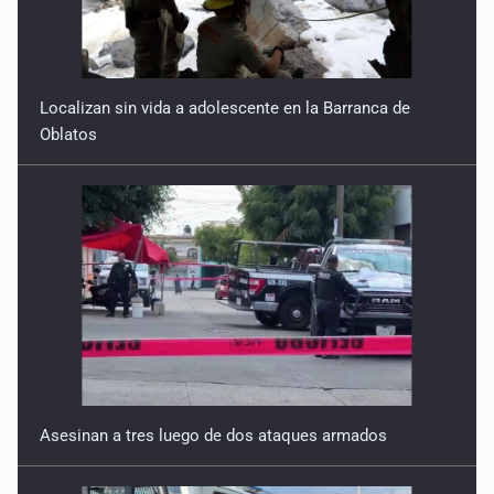
Reactivarán contraflujo en López Mateos Sur a partir del
13 de julio
9 de Julio de 2026
Localizan sin vida a adolescente en la Barranca de
Oblatos
Y no se enoje con el FBI
9 de Julio de 2026
Lo que quedó del mundial
8 de Julio de 2026
Hombre es investigado por ser autor intelectual del
feminicidio de su madre
7 de Julio de 2026
Asesinan a tres luego de dos ataques armados
A ver cuántos quedan
7 de Julio de 2026