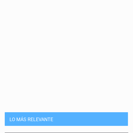
Cortina de hubo
20 de Julio de 2026
Solución
15 de Julio de 2026
Que nadie cree
14 de Julio de 2026
Pleito banal
13 de Julio de 2026
Guerra de lodo
13 de Julio de 2026
LO MÁS RELEVANTE