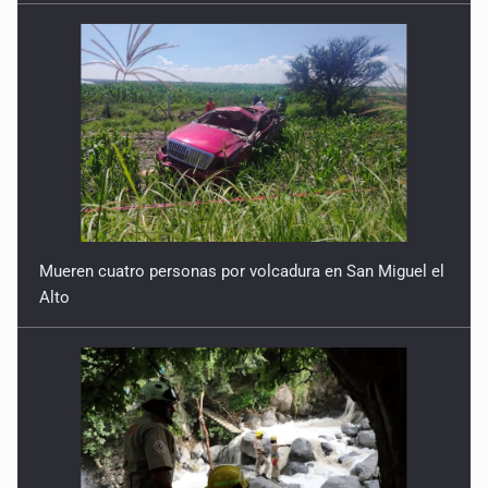
No hay problema de salud
11 de Julio de 2026
Detienen en Tlajomulco a hombre con dos armas de fuego
y más de 50 cartuchos
10 de Julio de 2026
Instalan mesa de seguridad para conductores de ERT
9 de Julio de 2026
Mueren cuatro personas por volcadura en San Miguel el
Alto
Que tiradero
10 de Julio de 2026
Detienen a conductor por amenazar con arma tras
incidente vial
9 de Julio de 2026