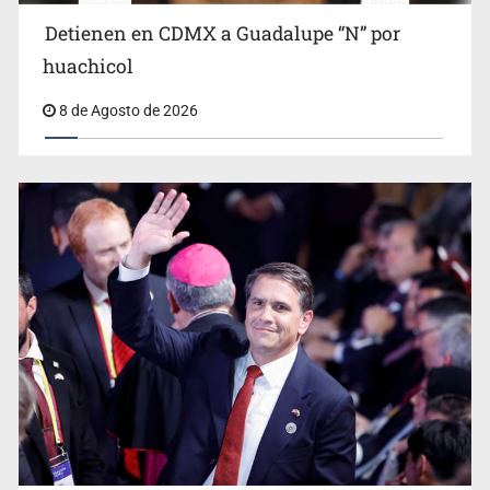
Detienen en CDMX a Guadalupe “N” por
Ciclosporiasis no representa un riesgo epidemiológico
masivo
huachicol
8 de Agosto de 2026