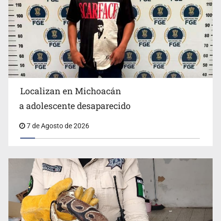
Localizan en Michoacán
Procesan a el “R1”, presunto líder criminal en Jalisco y
a adolescente desaparecido
Michoacán
7 de Agosto de 2026