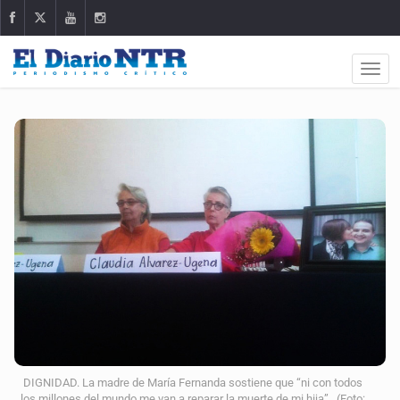
DIGNIDAD. La madre de María Fernanda sostiene que “ni con todos
los millones del mundo me van a reparar la muerte de mi hija”. (Foto: