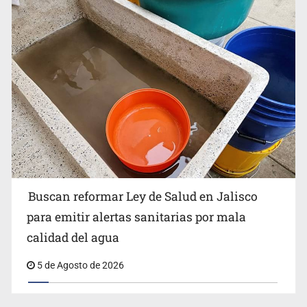
Buscan reformar Ley de Salud en Jalisco para emitir
alertas sanitarias por mala calidad del agua
Buscan reformar Ley de Salud en Jalisco
Citarían a Medrano si persiste falta de diálogo con
para emitir alertas sanitarias por mala
vecinos de Mirador San Isidro
calidad del agua
5 de Agosto de 2026