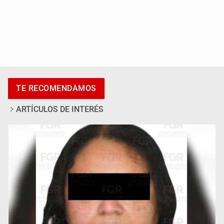
Procesan a el “R1”, presunto líder criminal en Jalisco y
Michoacán
TE RECOMENDAMOS
ARTÍCULOS DE INTERÉS
Cae en Zapopan prófugo estadounidense buscado por
Interpol