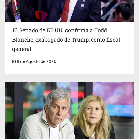
El Senado de EE.UU. confirma a Todd
EU reanudará este sábado inspecciones de aguacate en
Michoacán
Blanche, exabogado de Trump, como fiscal
general
8 de Agosto de 2026