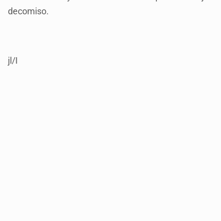
decomiso.
jl/I