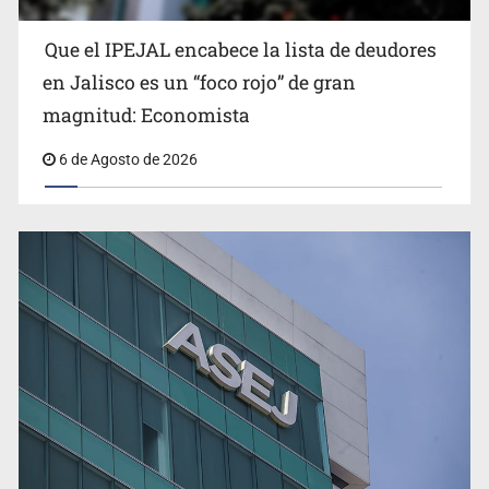
Que el IPEJAL encabece la lista de deudores
Congreso, de vacación y con varios pendientes
en Jalisco es un “foco rojo” de gran
magnitud: Economista
6 de Agosto de 2026