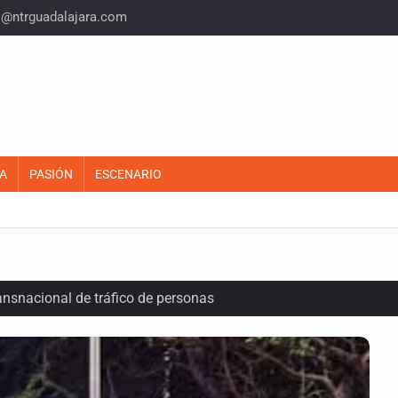
o@ntrguadalajara.com
A
PASIÓN
ESCENARIO
ansnacional de tráfico de personas
lonia Buenos Aires; detonación alarma a vecinos
ecibir golpes en la cabeza en la colonia Americana