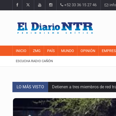
+52 33 36 15 27 46
inf
INICIO
ZMG
PAÍS
MUNDO
OPINIÓN
EMPRES
ESCUCHA RADIO CAÑÓN
LO MÁS VISTO
Detienen a tres miembros de red tr
Balean a hombre en calles de la co
Llega en carreta al hospital tras r