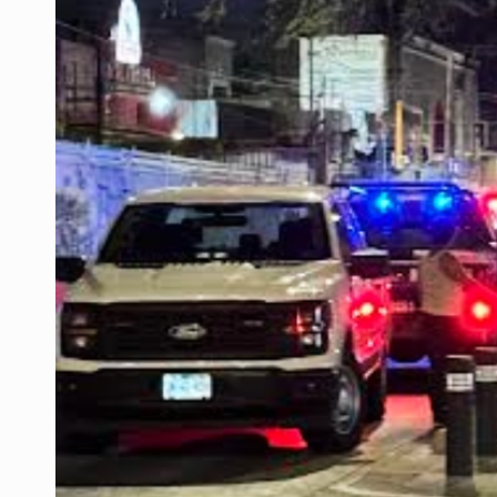
Motociclista fue perseguido y ases
Descartan riesgo tras reportes de 
Cae en Zapopan prófugo estadouni
UdeG convierte residuos de agave e
Quinto Patio
Se recuperan ya de ciclosporiasis
Procesan a el “R1”, presunto líder 