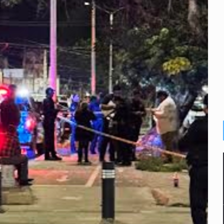
inado frente a un templo en Guadalajara
olor a gas en tres colonias de Tlaquepaque
dense buscado por Interpol
n biotextil
criminal en Jalisco y Michoacán