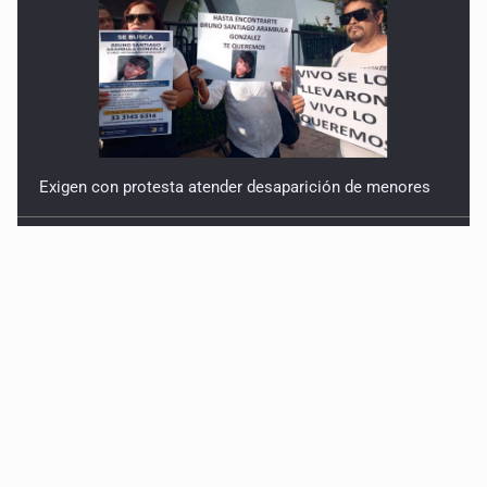
Exigen con protesta atender desaparición de menores
Procesan a el “R1”, presunto líder criminal en Jalisco y