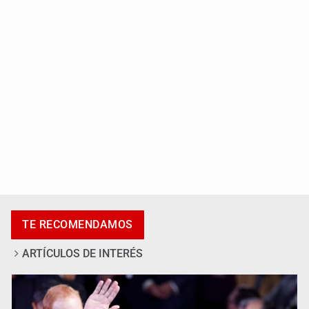
Michoacán
Cae en Zapopan prófugo estadounidense buscado por
TE RECOMENDAMOS
Interpol
ARTÍCULOS DE INTERÉS