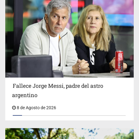
El Senado de EE.UU. confirma a Todd Blanche,
exabogado de Trump, como fiscal general
Fallece Jorge Messi, padre del astro
argentino
8 de Agosto de 2026