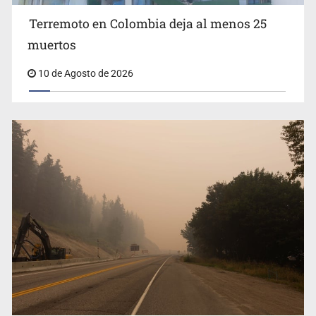
Terremoto en Colombia deja al menos 25
Mario Delgado confirma el fin del modelo de escuelas
militarizadas en México
muertos
10 de Agosto de 2026