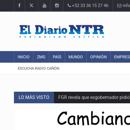
+52 33 36 15 27 46
inf
INICIO
ZMG
PAÍS
MUNDO
OPINIÓN
EMPRES
ESCUCHA RADIO CAÑÓN
LO MÁS VISTO
FGR revela que exgobernador pidi
Capturan en Zapopan a defraudado
Adulto mayor pierde la vida en inc