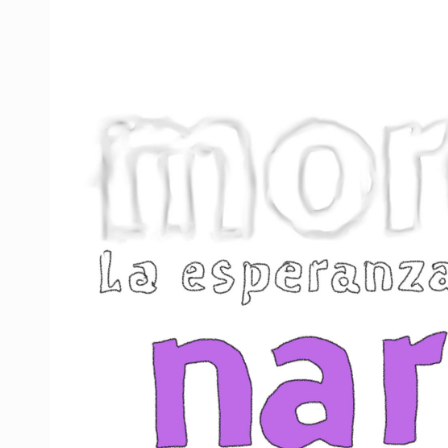
Asesinan a balazos a un hombre en 
Jalisco mantiene la búsqueda de 2
Asesinan a balazos a un hombre e
Investigan brote de salmonela en 
Desarticulan en Cataluña célula 
Fallece monseñor Carlos Garfias Me
Kershenobich descarta brote de cic