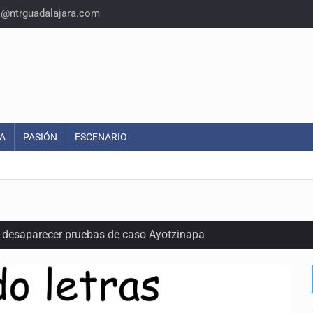
o@ntrguadalajara.com
A
PASIÓN
ESCENARIO
ó desaparecer pruebas de caso Ayotzinapa
r de paquetes vacacionales
endio de una vivienda en Oblatos