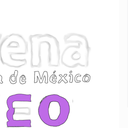
calles de El Salto
1 adolescentes desaparecidos durante julio
n Tlajomulco
EU vinculado a jalapeños mexicanos
del CJNG y decomisan 2.5 toneladas de metanfetamina
rlos, arzobispo emérito de Morelia
losporiasis en México