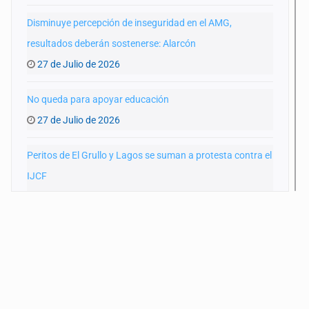
Disminuye percepción de inseguridad en el AMG,
resultados deberán sostenerse: Alarcón
27 de Julio de 2026
No queda para apoyar educación
27 de Julio de 2026
Peritos de El Grullo y Lagos se suman a protesta contra el
IJCF
22 de Julio de 2026
SIAPA ignoró por 10 años reportes diarios de mala
calidad del agua
20 de Julio de 2026
Cortina de hubo