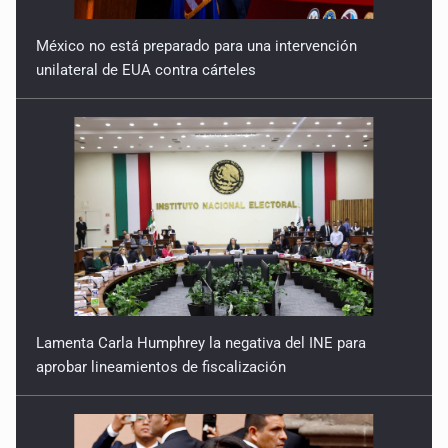
13 de julio
9 de Julio de 2026
México no está preparado para una intervención
unilateral de EUA contra cárteles
Y no se enoje con el FBI
9 de Julio de 2026
Lo que quedó del mundial
8 de Julio de 2026
Hombre es investigado por ser autor intelectual del
feminicidio de su madre
7 de Julio de 2026
Lamenta Carla Humphrey la negativa del INE para
A ver cuántos quedan
aprobar lineamientos de fiscalización
7 de Julio de 2026