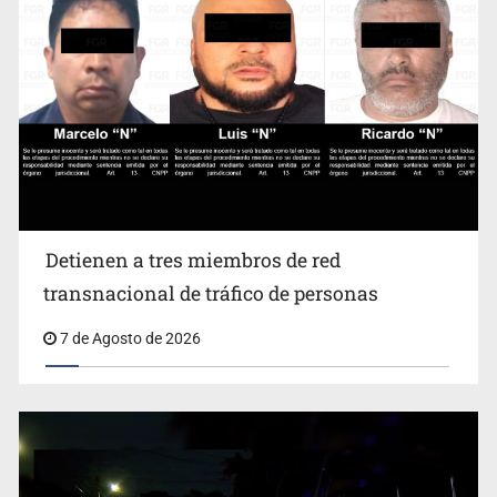
Detienen a tres miembros de red transnacional de
Detienen a tres miembros de red
tráfico de personas
transnacional de tráfico de personas
7 de Agosto de 2026