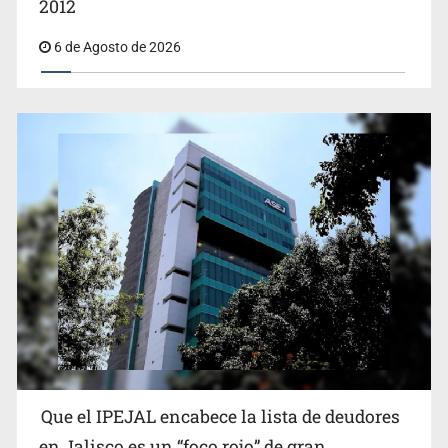
6 de Agosto de 2026
EUA investiga salmonela en jalapeños mexicanos
Que el IPEJAL encabece la lista de deudores
SSPC, participa en búsqueda de Ricardo Cabezas
en Jalisco es un “foco rojo” de gran
Talavera