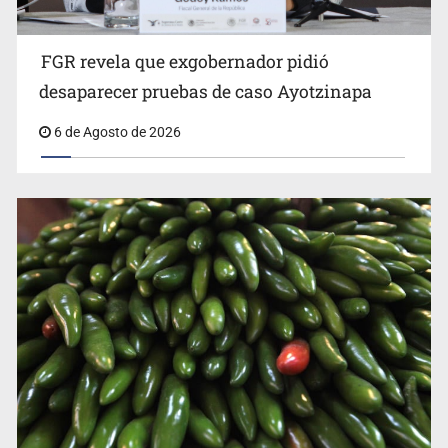
FGR revela que exgobernador pidió
Kershenobich descarta brote de ciclosporiasis en
desaparecer pruebas de caso Ayotzinapa
México
6 de Agosto de 2026