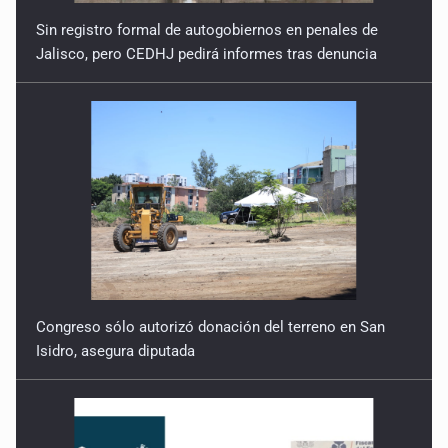
21 de Julio de 2026
Sin registro formal de autogobiernos en penales de
Jalisco, pero CEDHJ pedirá informes tras denuncia
Quinto Patio
20 de Julio de 2026
Quinto Patio
18 de Julio de 2026
Quinto Patio
17 de Julio de 2026
Quinto Patio
Congreso sólo autorizó donación del terreno en San
16 de Julio de 2026
Isidro, asegura diputada
Quinto Patio
15 de Julio de 2026