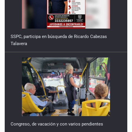
Quinto Patio
18 de Julio de 2026
Quinto Patio
SSPC, participa en búsqueda de Ricardo Cabezas
17 de Julio de 2026
Talavera
Quinto Patio
16 de Julio de 2026
Quinto Patio
15 de Julio de 2026
Congreso, de vacación y con varios pendientes