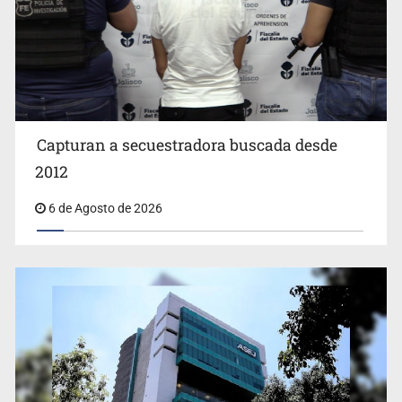
Capturan a secuestradora buscada desde
Cae ex mando por agresión a ex pareja y procesan a
agente por abuso a menor
2012
6 de Agosto de 2026