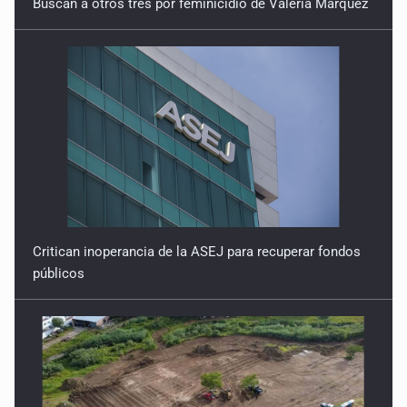
Buscan a otros tres por feminicidio de Valeria Márquez
17 de Julio de 2026
Quinto Patio
16 de Julio de 2026
Quinto Patio
15 de Julio de 2026
Critican inoperancia de la ASEJ para recuperar fondos
públicos