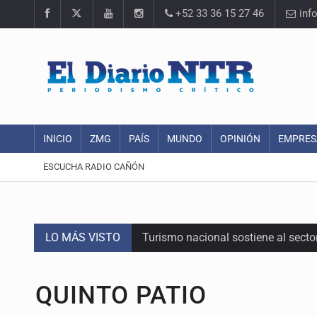
+52 33 36 15 27 46
inf
INICIO
ZMG
PAÍS
MUNDO
OPINIÓN
EMPRES
ESCUCHA RADIO CAÑÓN
LO MÁS VISTO
Turismo nacional sostiene al sect
Día Internacional del Gato: La hist
QUINTO PATIO
México rompe su récord histórico 