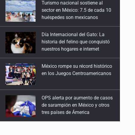
Día Internacional del Gato: La
28 de Julio de 2026
historia del felino que conquistó
nuestros hogares e internet
Quinto Patio
27 de Julio de 2026
México rompe su récord histórico
en los Juegos Centroamericanos
Quinto Patio
25 de Julio de 2026
OPS alerta por aumento de casos
Quinto Patio
de sarampión en México y otros
24 de Julio de 2026
tres países de Ámerica
Quinto Patio
Ayotzinapa: A casi 12 años, entre
23 de Julio de 2026
juicios a exfuncionarios y la fuga
de Tomás Zerón
Quinto Patio
22 de Julio de 2026
Caen en Zapopan 'El Ruso',