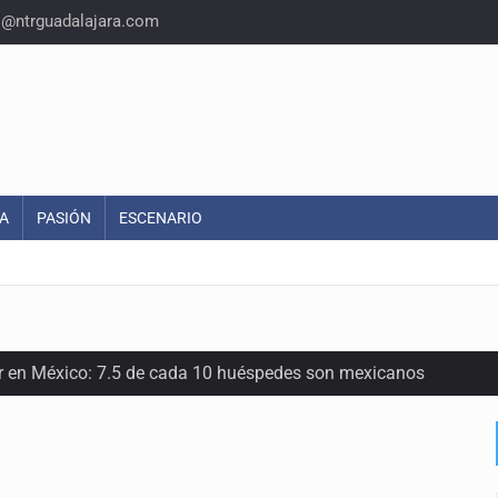
o@ntrguadalajara.com
A
PASIÓN
ESCENARIO
or en México: 7.5 de cada 10 huéspedes son mexicanos
oria del felino que conquistó nuestros hogares e internet
en los Juegos Centroamericanos