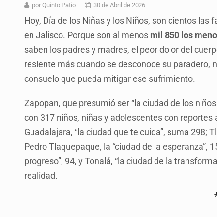
OPS alerta por aumento de casos d
por Quinto Patio
30 de Abril de 2026
Hoy, Día de los Niñas y los Niños, son cientos las
Ayotzinapa: A casi 12 años, entre 
en Jalisco. Porque son al menos
mil 850 los meno
Caen en Zapopan 'El Ruso', objetiv
saben los padres y madres, el peor dolor del cuerpo
Pide regidora investigar dictámene
resiente más cuando se desconoce su paradero, no
consuelo que pueda mitigar ese sufrimiento.
Ciclosporiasis no representa un r
Detienen en CDMX a Guadalupe “N”
Zapopan, que presumió ser “la ciudad de los niños 
con 317 niños, niñas y adolescentes con reportes a
Belinda se corona como la más bel
Guadalajara, “la ciudad que te cuida”, suma 298; T
Pedro Tlaquepaque, la “ciudad de la esperanza”, 15
progreso”, 94, y Tonalá, “la ciudad de la transform
realidad.