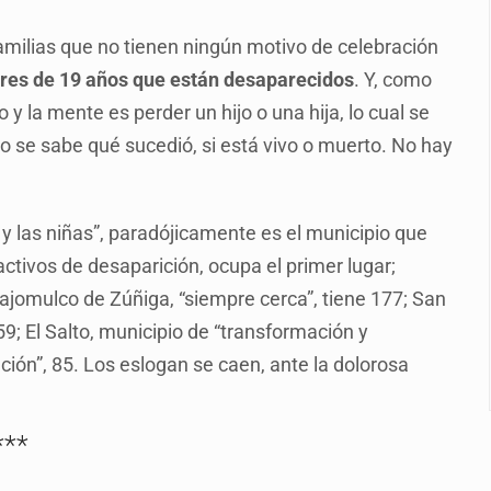
e sarampión en México y otros tres países de Ámerica
 familias que no tienen ningún motivo de celebración
juicios a exfuncionarios y la fuga de Tomás Zerón
res de 19 años que están desaparecidos
. Y, como
o prioritario por homicidios en Playa del Carmen
 y la mente es perder un hijo o una hija, lo cual se
s y desalojo de vecinos en Mirador de San Isidro
 se sabe qué sucedió, si está vivo o muerto. No hay
iesgo epidemiológico masivo
 por huachicol
y las niñas”, paradójicamente es el municipio que
ctivos de desaparición, ocupa el primer lugar;
la de 2026 en People en Español
lajomulco de Zúñiga, “siempre cerca”, tiene 177; San
9; El Salto, municipio de “transformación y
ación”, 85. Los eslogan se caen, ante la dolorosa
***