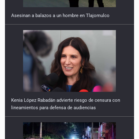
22 de Julio de 2026
Asesinan a balazos a un hombre en Tlajomulco
Quinto Patio
21 de Julio de 2026
Quinto Patio
20 de Julio de 2026
Quinto Patio
18 de Julio de 2026
Quinto Patio
Kenia López Rabadán advierte riesgo de censura con
lineamientos para defensa de audiencias
17 de Julio de 2026
Quinto Patio
16 de Julio de 2026