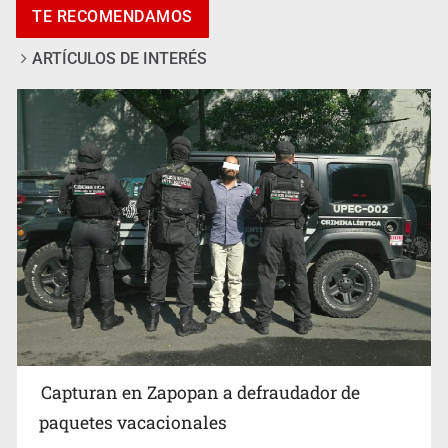
TE RECOMENDAMOS
2.5 toneladas de metanfetamina
ARTÍCULOS DE INTERÉS
Fallece monseñor Carlos Garfias Merlos, arzobispo
emérito de Morelia
Capturan en Zapopan a defraudador de
paquetes vacacionales