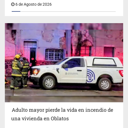
6 de Agosto de 2026
Detienen al exgobernador de Guerrero, Ángel Aguirre
Adulto mayor pierde la vida en incendio de
Capturan en Zapopan a defraudador de paquetes
una vivienda en Oblatos
vacacionales