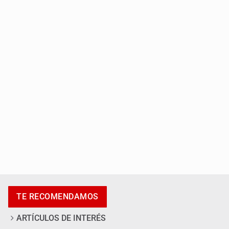
IMSS Jalisco concreta dos donaciones multiorgánicas
Anuncian actividades por Mes de Juventudes
TE RECOMENDAMOS
ARTÍCULOS DE INTERÉS