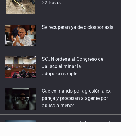
Se recuperan ya de ciclosporiasis
27 de Julio de 2026
Quinto Patio
25 de Julio de 2026
SCJN ordena al Congreso de
Jalisco eliminar la
Quinto Patio
adopción simple
24 de Julio de 2026
Cae ex mando por agresión a ex
Quinto Patio
pareja y procesan a agente por
23 de Julio de 2026
abuso a menor
Quinto Patio
Jalisco mantiene la búsqueda de
22 de Julio de 2026
21 adolescentes desaparecidos
durante julio
Quinto Patio
21 de Julio de 2026
SSPC, participa en búsqueda de