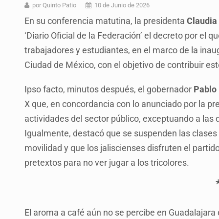
Fiscalía exhuma 126 cuerpos de 3
por Quinto Patio
10 de Junio de 2026
En su conferencia matutina, la presidenta
Claudia
Al archivo la mitad de quejas contr
‘Diario Oficial de la Federación’ el decreto por el
Ya hay solicitud de audiencia de i
trabajadores y estudiantes, en el marco de la inau
Vecinos acusan retiro de árboles; Ij
Ciudad de México, con el objetivo de contribuir est
Buscan mantener tradiciones con 
Ipso facto, minutos después, el gobernador
Pablo
Cae en Zapopan prófugo estadouni
X que, en concordancia con lo anunciado por la pr
actividades del sector público, exceptuando a la
UdeG convierte residuos de agave e
Igualmente, destacó que se suspenden las clases es
movilidad y que los jaliscienses disfruten el parti
pretextos para no ver jugar a los tricolores.
El aroma a café aún no se percibe en Guadalajara d