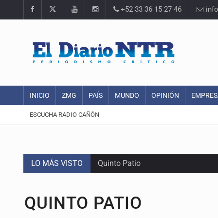
+52 33 36 15 27 46
inf
INICIO
ZMG
PAÍS
MUNDO
OPINIÓN
EMPRES
ESCUCHA RADIO CAÑÓN
LO MÁS VISTO
Quinto Patio
Se recuperan ya de ciclosporiasis
QUINTO PATIO
SCJN ordena al Congreso de Jalisc