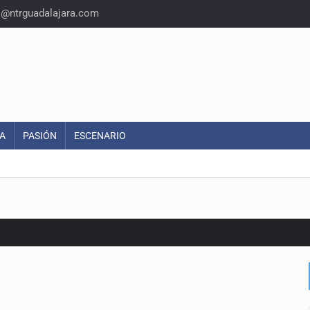
o@ntrguadalajara.com
A
PASIÓN
ESCENARIO
o eliminar la adopción simple