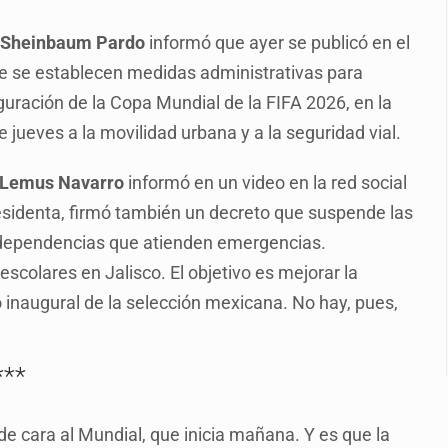
2 fosas
 Sheinbaum Pardo
informó que ayer se publicó en el
a el Siapa
 que se establecen medidas administrativas para
mputación en caso Eli Castro
guración de la Copa Mundial de la FIFA 2026, en la
alvi niega tala
e jueves a la movilidad urbana y a la seguridad vial.
Feria Corazón de Artesano
 Lemus Navarro
informó en un video en la red social
dense buscado por Interpol
esidenta, firmó también un decreto que suspende las
s dependencias que atienden emergencias.
n biotextil
colares en Jalisco. El objetivo es mejorar la
do inaugural de la selección mexicana. No hay, pues,
***
e cara al Mundial, que inicia mañana. Y es que la