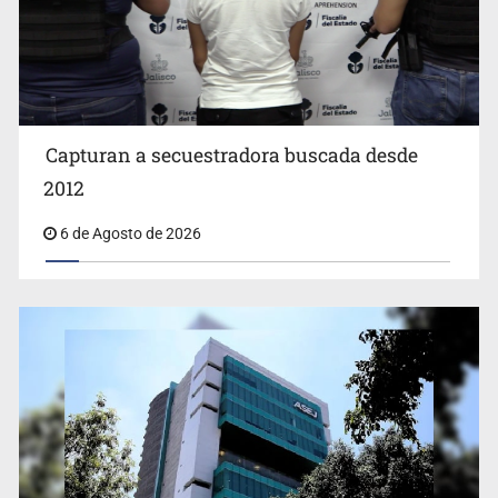
Capturan a secuestradora buscada desde
Cae ex mando por agresión a ex pareja y procesan a
agente por abuso a menor
2012
6 de Agosto de 2026