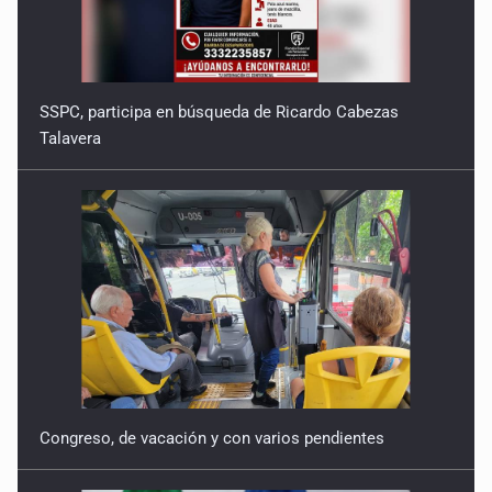
18 de Julio de 2026
Quinto Patio
SSPC, participa en búsqueda de Ricardo Cabezas
17 de Julio de 2026
Talavera
Quinto Patio
16 de Julio de 2026
Quinto Patio
15 de Julio de 2026
Congreso, de vacación y con varios pendientes