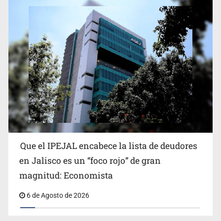
Proponen consulta popular por desarrollo de vivienda
en Mirador de San Isidro
Que el IPEJAL encabece la lista de deudores
Congreso, de vacación y con varios pendientes
en Jalisco es un “foco rojo” de gran
magnitud: Economista
6 de Agosto de 2026