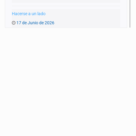
Hacerse a un lado
17 de Junio de 2026
Pinchar la burbuja
10 de Junio de 2026
Extrañas coincidencias
3 de Junio de 2026
Limpiar el debate
27 de Mayo de 2026
Pensar en conversación
20 de Mayo de 2026