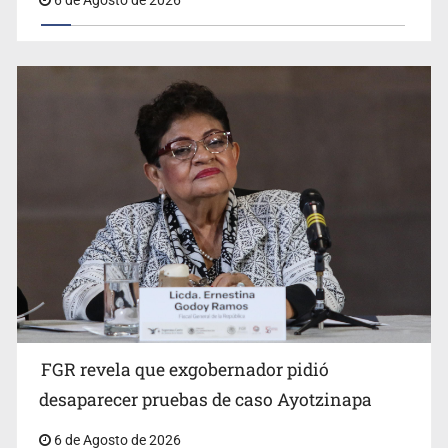
6 de Agosto de 2026
Jalisco mantiene la búsqueda de 21 adolescentes
desaparecidos durante julio
FGR revela que exgobernador pidió
Kershenobich descarta brote de ciclosporiasis en
desaparecer pruebas de caso Ayotzinapa
México
6 de Agosto de 2026