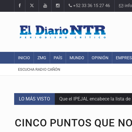
+52 33 36 15 27 46
inf
INICIO
ZMG
PAÍS
MUNDO
OPINIÓN
EMPRES
ESCUCHA RADIO CAÑÓN
LO MÁS VISTO
Que el IPEJAL encabece la lista de
Critican inoperancia de la ASEJ pa
CINCO PUNTOS QUE N
Catean centro de fraudes inmobili