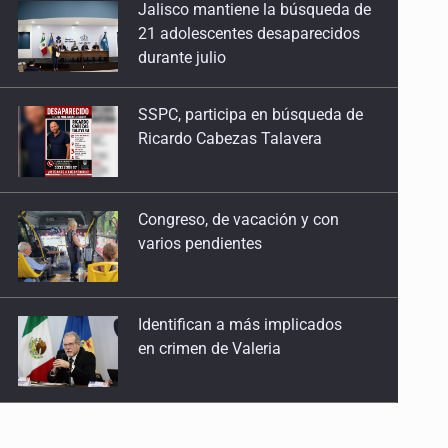
SSPC, participa en búsqueda de
29 de Abril de 2026
Ricardo Cabezas Talavera
Especulación con el CUSMAX
22 de Abril de 2026
Congreso, de vacación y con
varios pendientes
Palabras ante la impunidad
15 de Abril de 2026
Identifican a más implicados
Contra los depredadores
en crimen de Valeria
25 de Marzo de 2026
¿Quién dejó entrar a Broxel?
Capturan en Zapopan a
18 de Marzo de 2026
defraudador de paquetes
vacacionales
Agua turbia, decisiones opacas
11 de Marzo de 2026
Capturan a secuestradora