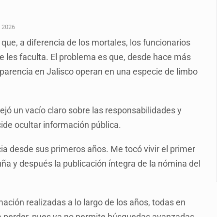
n y amenzas contra su pareja
enuncian tala; IJALVI lo niega
e 2026
ue, a diferencia de los mortales, los funcionarios
ión en Balcones de Oblatos
e les faculta. El problema es que, desde hace más
icardo Cabezas Talavera
nsparencia en Jalisco operan en una especie de limbo
rrollo de vivienda en Mirador de San Isidro
imen de Valeria
 dejó un vacío claro sobre las responsabilidades y
a desde 2012
de ocultar información pública.
ia desde sus primeros años. Me tocó vivir el primer
a y después la publicación íntegra de la nómina del
mación realizadas a lo largo de los años, todas en
a perder, pues ya no permite búsquedas avanzadas