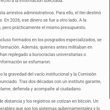
recho a la información solicitada.
a arrestos administrativos. Para ello, el Itei destinó
 En 2026, ese dinero se fue a otro lado. A la
s, pero prácticamente el mismo presupuesto.
ncluso formados en los posgrados especializados, se
información. Además, quienes antes militaban en
an replegado a burocracias universitarias o
 información se esfumaron.
 la gravedad del vacío institucional y la Comisión
nciado. Tras dos décadas con un instituto garante,
eclame, defienda y acompañe al ciudadano.
e distancia y los registros se cotizan en bitcoin. Un
ulnerables que son los sistemas gubernamentales y lo