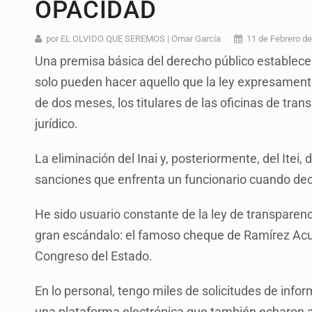
OPACIDAD
Ex policía es detenido por agresió
Vecinos de Mirador de San Isidro d
por EL OLVIDO QUE SEREMOS | Omar García
11 de Febrero d
Una premisa básica del derecho público establece q
Reporta 627 acciones tras inundac
solo pueden hacer aquello que la ley expresament
SSPC, participa en búsqueda de R
de dos meses, los titulares de las oficinas de tra
Proponen consulta popular por desa
jurídico.
Identifican a más implicados en cr
La eliminación del Inai y, posteriormente, del Itei,
Capturan a secuestradora buscad
sanciones que enfrenta un funcionario cuando deci
He sido usuario constante de la ley de transparenc
gran escándalo: el famoso cheque de Ramírez Acuñ
Congreso del Estado.
En lo personal, tengo miles de solicitudes de infor
una plataforma electrónica que también echaron 