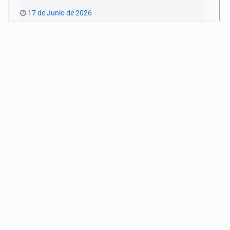
17 de Junio de 2026
Pinchar la burbuja
10 de Junio de 2026
Extrañas coincidencias
3 de Junio de 2026
Limpiar el debate
27 de Mayo de 2026
Pensar en conversación
20 de Mayo de 2026
¿Alguien quiere pensar en los niños?
13 de Mayo de 2026