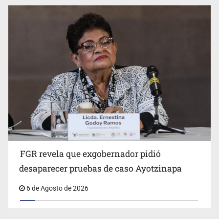
Jalisco mantiene la búsqueda de 21 adolescentes
desaparecidos durante julio
FGR revela que exgobernador pidió
Kershenobich descarta brote de ciclosporiasis en
desaparecer pruebas de caso Ayotzinapa
México
6 de Agosto de 2026