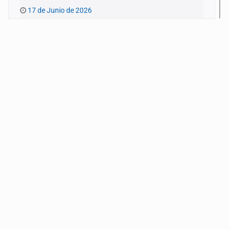
17 de Junio de 2026
Pinchar la burbuja
10 de Junio de 2026
Extrañas coincidencias
3 de Junio de 2026
Limpiar el debate
27 de Mayo de 2026
Pensar en conversación
20 de Mayo de 2026
¿Alguien quiere pensar en los niños?
13 de Mayo de 2026