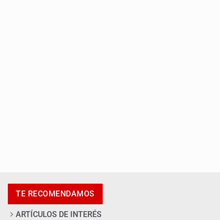
Asesinan a balazos a un hombre en calles de El Salto
Adulto mayor pierde la vida en incendio de una vivienda
en Oblatos
TE RECOMENDAMOS
ARTÍCULOS DE INTERÉS