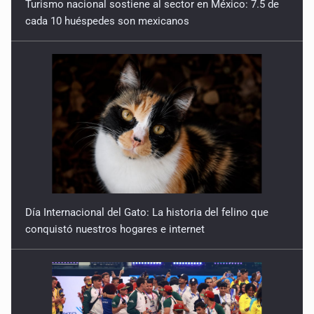
Turismo nacional sostiene al sector en México: 7.5 de
cada 10 huéspedes son mexicanos
¿Quién dejó entrar a Broxel?
18 de Marzo de 2026
Agua turbia, decisiones opacas
11 de Marzo de 2026
Lo importante vs. lo urgente
4 de Marzo de 2026
Periodistas antes que influencers
Día Internacional del Gato: La historia del felino que
25 de Febrero de 2026
conquistó nuestros hogares e internet
Cinco puntos que normalizan la opacidad
11 de Febrero de 2026
Cuidado con las carpetotas