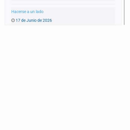
Hacerse a un lado
17 de Junio de 2026
Pinchar la burbuja
10 de Junio de 2026
Extrañas coincidencias
3 de Junio de 2026
Limpiar el debate
27 de Mayo de 2026
Pensar en conversación
20 de Mayo de 2026
¿Alguien quiere pensar en los niños?