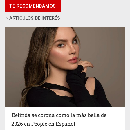
TE RECOMENDAMOS
vecinos en Mirador de San Isidro
ARTÍCULOS DE INTERÉS
Ciclosporiasis no representa un riesgo epidemiológico
masivo
Belinda se corona como la más bella de
2026 en People en Español