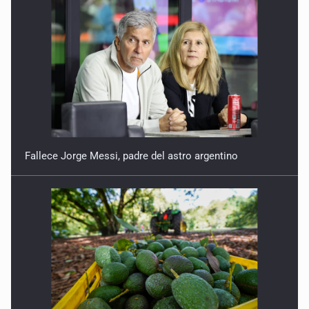
Especulación con el CUSMAX
22 de Abril de 2026
Palabras ante la impunidad
15 de Abril de 2026
Contra los depredadores
25 de Marzo de 2026
Fallece Jorge Messi, padre del astro argentino
¿Quién dejó entrar a Broxel?
18 de Marzo de 2026
Agua turbia, decisiones opacas
11 de Marzo de 2026
Lo importante vs. lo urgente
4 de Marzo de 2026