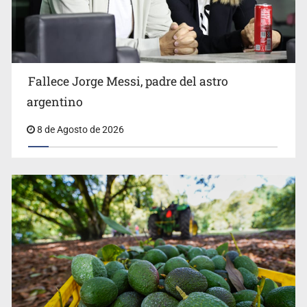
El Senado de EE.UU. confirma a Todd Blanche,
exabogado de Trump, como fiscal general
Fallece Jorge Messi, padre del astro
argentino
8 de Agosto de 2026