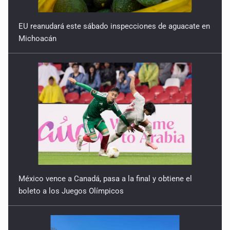
Periodistas antes que influencers
EU reanudará este sábado inspecciones de aguacate en
Michoacán
25 de Febrero de 2026
Cinco puntos que normalizan la opacidad
11 de Febrero de 2026
Cuidado con las carpetotas
4 de Febrero de 2026
México vence a Canadá, pasa a la final y obtiene el
boleto a los Juegos Olímpicos