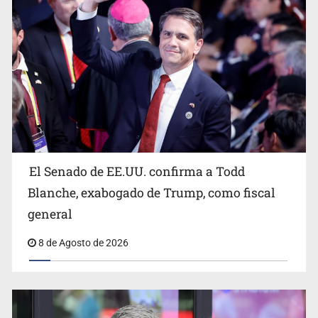
El Senado de EE.UU. confirma a Todd
EU reanudará este sábado inspecciones de aguacate en
Michoacán
Blanche, exabogado de Trump, como fiscal
general
8 de Agosto de 2026