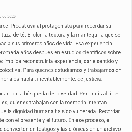
enuncian tala; IJALVI lo niega
ión en Balcones de Oblatos
e de 2025
arcel Proust usa al protagonista para recordar su
ardo Cabezas Talavera
a de té. El olor, la textura y la mantequilla que se
rrollo de vivienda en Mirador de San Isidro
hacia sus primeros años de vida. Esa experiencia
o de Valeria Márquez
a retomada años después en estudios científicos sobre
 implica reconstruir la experiencia, darle sentido y,
re los asuntos pendientes del Congreso
a colectiva. Para quienes estudiamos y trabajamos en
 deudores en Jalisco es un “foco rojo” de gran magnitud: Econo
ria es hablar, inevitablemente, de justicia.
carnan la búsqueda de la verdad. Pero más allá de
iales, quienes trabajan con la memoria intentan
 que la dignidad humana ha sido vulnerada. Recordar
te con el presente y el futuro. En ese proceso, el
e convierten en testigos y las crónicas en un archivo