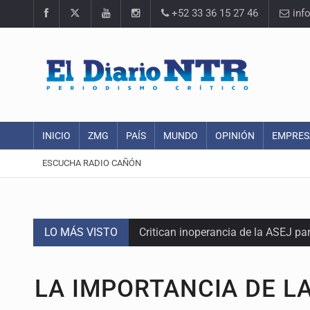
+52 33 36 15 27 46
inf
INICIO
ZMG
PAÍS
MUNDO
OPINIÓN
EMPRES
ESCUCHA RADIO CAÑÓN
LO MÁS VISTO
Critican inoperancia de la ASEJ pa
Catean centro de operaciones de f
LA IMPORTANCIA DE L
Ex policía es detenido por agresió