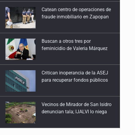
Buscan a otros tres por
29 de Abril de 2026
feminicidio de Valeria Márquez
Especulación con el CUSMAX
22 de Abril de 2026
Critican inoperancia de la ASEJ
para recuperar fondos públicos
Palabras ante la impunidad
15 de Abril de 2026
Vecinos de Mirador de San Isidro
Contra los depredadores
denuncian tala; IJALVI lo niega
25 de Marzo de 2026
¿Quién dejó entrar a Broxel?
EUA investiga salmonela en
18 de Marzo de 2026
jalapeños mexicanos
Agua turbia, decisiones opacas
11 de Marzo de 2026
Proponen consulta popular por