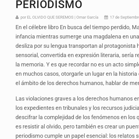
PERIODISMO
Vecinos de Mirador de San Isidro d
Reporta 627 acciones tras inundac
por EL OLVIDO QUE SEREMOS | Omar García
17 de Septiembr
En el célebre libro En busca del tiempo perdido, M
Fiscalía continúa búsqueda de Ric
infancia mientras sumerge una magdalena en una taz
Proponen consulta popular por desa
desliza por su lengua transportan al protagonista 
Buscan a otros tres por feminicidi
sensorial, convertida en expresión literaria, serí
la memoria. Y es que recordar no es un acto simple:
Fiscalías, SIAPA y transporte, ent
en muchos casos, otorgarle un lugar en la histori
Que el IPEJAL encabece la lista de
el ámbito de los derechos humanos, hablar de memo
Las violaciones graves a los derechos humanos en
los expedientes en tribunales y los recursos judic
descifrar la complejidad de los fenómenos en los
es resistir al olvido, pero también es crear un puen
periodismo cumple un papel esencial: los relatos s