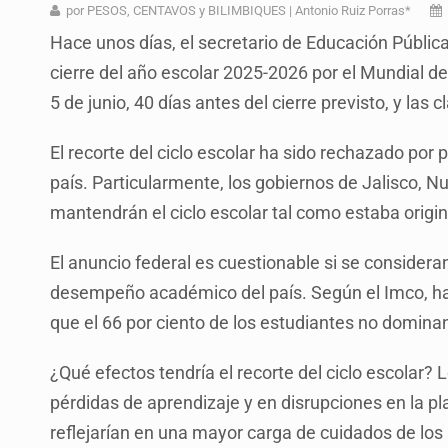
Mujer resulta lesionada tras ataqu
por PESOS, CENTAVOS y BILIMBIQUES | Antonio Ruiz Porras*
Hace unos días, el secretario de Educación Públic
Vinculan a pareja que extorsionaba 
cierre del año escolar 2025-2026 por el Mundial de F
Mueren cuatro personas por volcad
5 de junio, 40 días antes del cierre previsto, y las 
Ken Salazar afirma que no tiene ev
El recorte del ciclo escolar ha sido rechazado por 
Sheinbaum se reúnen secretario de
país. Particularmente, los gobiernos de Jalisco,
Vinculan a responsable de homicid
mantendrán el ciclo escolar tal como estaba orig
Buscan reformar Ley de Salud en Ja
El anuncio federal es cuestionable si se considera
desempeño académico del país. Según el Imco, ha
que el 66 por ciento de los estudiantes no domin
¿Qué efectos tendría el recorte del ciclo escolar? L
pérdidas de aprendizaje y en disrupciones en la pl
reflejarían en una mayor carga de cuidados de los