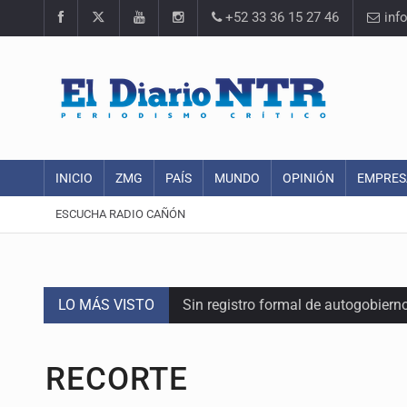
+52 33 36 15 27 46
inf
INICIO
ZMG
PAÍS
MUNDO
OPINIÓN
EMPRES
ESCUCHA RADIO CAÑÓN
LO MÁS VISTO
Sin registro formal de autogobiern
Citarían a Medrano si persiste falt
RECORTE
Asesinan a tres luego de dos ata