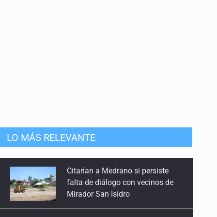
13 de Mayo de 2026
Fracking
22 de Abril de 2026
Guerra, precios y economía
18 de Marzo de 2026
Disturbios y violencia
6 de Marzo de 2026
Citarían a Medrano si persiste
LO MÁS RELEVANTE
falta de diálogo con vecinos de
Debilidad del dólar
Mirador San Isidro
18 de Febrero de 2026
Jalisco plantará 250 mil árboles
Día Mundial Contra el Cáncer
4 de Febrero de 2026