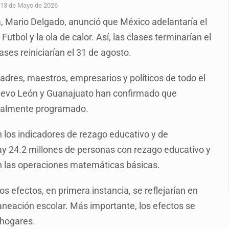
e de pitbull en Zapopan
13 de Mayo de 2026
a, Mario Delgado, anunció que México adelantaría el
con peluches para exigir 'cobro de piso'
utbol y la ola de calor. Así, las clases terminarían el
ura en San Miguel el Alto
clases reiniciarían el 31 de agosto.
idencia de vínculos entre el gobierno de México y el crimen org
padres, maestros, empresarios y políticos de todo el
 Estado del Vaticano
 Nuevo León y Guanajuato han confirmado que
io registrado en 2025 en Tlaquepaque
inalmente programado.
lisco para emitir alertas sanitarias por mala calidad del agua
n los indicadores de rezago educativo y de
y 24.2 millones de personas con rezago educativo y
an las operaciones matemáticas básicas.
os efectos, en primera instancia, se reflejarían en
aneación escolar. Más importante, los efectos se
 hogares.