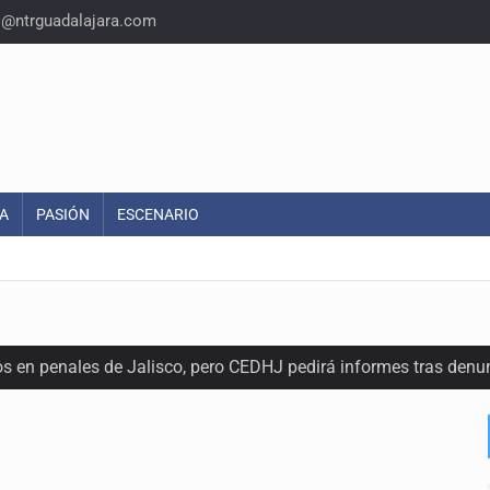
o@ntrguadalajara.com
A
PASIÓN
ESCENARIO
os en penales de Jalisco, pero CEDHJ pedirá informes tras denu
a de diálogo con vecinos de Mirador San Isidro
ques armados