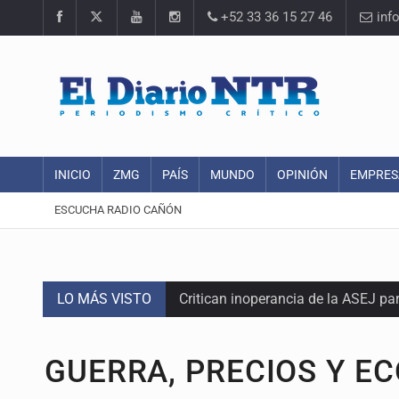
+52 33 36 15 27 46
inf
INICIO
ZMG
PAÍS
MUNDO
OPINIÓN
EMPRES
ESCUCHA RADIO CAÑÓN
LO MÁS VISTO
Critican inoperancia de la ASEJ pa
Catean centro de operaciones de f
GUERRA, PRECIOS Y E
Ex policía es detenido por agresió