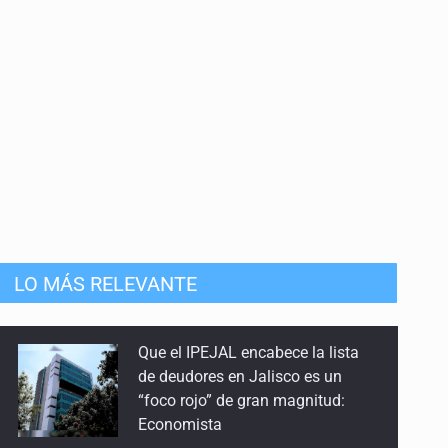
13 de Mayo de 2026
Fracking
22 de Abril de 2026
Guerra, precios y economía
18 de Marzo de 2026
Disturbios y violencia
Que el IPEJAL encabece la lista
6 de Marzo de 2026
de deudores en Jalisco es un
“foco rojo” de gran magnitud:
LO MÁS RELEVANTE
Debilidad del dólar
Economista
18 de Febrero de 2026
Catean centro de operaciones de
fraude inmobiliario en Zapopan
Día Mundial Contra el Cáncer
4 de Febrero de 2026