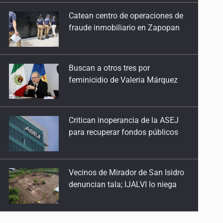
Buscan a otros tres por
feminicidio de Valeria Márquez
Critican inoperancia de la ASEJ
para recuperar fondos públicos
Vecinos de Mirador de San Isidro
denuncian tala; IJALVI lo niega
EUA investiga salmonela en
jalapeños mexicanos
Proponen consulta popular por