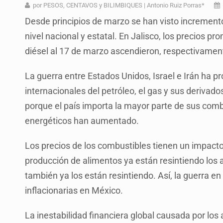
Vecinos de Mirador de San Isidro d
por PESOS, CENTAVOS y BILIMBIQUES | Antonio Ruiz Porras*
Desde principios de marzo se han visto incrementos
Reporta 627 acciones tras inundac
nivel nacional y estatal. En Jalisco, los precios p
Fiscalía continúa búsqueda de Ric
diésel al 17 de marzo ascendieron, respectivamente
Proponen consulta popular por desa
La guerra entre Estados Unidos, Israel e Irán ha p
Buscan a otros tres por feminicidi
internacionales del petróleo, el gas y sus deriva
Fiscalías, SIAPA y transporte, ent
porque el país importa la mayor parte de sus combu
energéticos han aumentado.
Que el IPEJAL encabece la lista de
Los precios de los combustibles tienen un impacto d
producción de alimentos ya están resintiendo los
también ya los están resintiendo. Así, la guerra e
inflacionarias en México.
La inestabilidad financiera global causada por lo