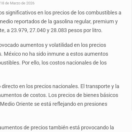
enuncian tala; IJALVI lo niega
18 de Marzo de 2026
 significativos en los precios de los combustibles a
ión en Balcones de Oblatos
romedio reportados de la gasolina regular, premium y
ardo Cabezas Talavera
, a 23.979, 27.040 y 28.083 pesos por litro.
rrollo de vivienda en Mirador de San Isidro
rovocado aumentos y volatilidad en los precios
o de Valeria Márquez
dos. México no ha sido inmune a estos aumentos
re los asuntos pendientes del Congreso
stibles. Por ello, los costos nacionales de los
 deudores en Jalisco es un “foco rojo” de gran magnitud: Econo
irecto en los precios nacionales. El transporte y la
 aumentos de costos. Los precios de bienes básicos
n Medio Oriente se está reflejando en presiones
s aumentos de precios también está provocando la