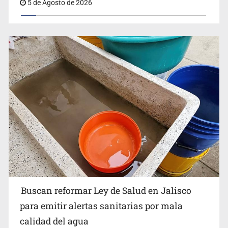
5 de Agosto de 2026
Buscan reformar Ley de Salud en Jalisco para emitir
alertas sanitarias por mala calidad del agua
Buscan reformar Ley de Salud en Jalisco
Citarían a Medrano si persiste falta de diálogo con
para emitir alertas sanitarias por mala
vecinos de Mirador San Isidro
calidad del agua