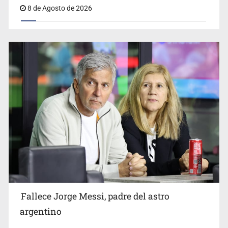
8 de Agosto de 2026
Realizan primera boda de personas sordas en Zapopan
El Senado de EE.UU. confirma a Todd Blanche,
exabogado de Trump, como fiscal general
Fallece Jorge Messi, padre del astro
argentino