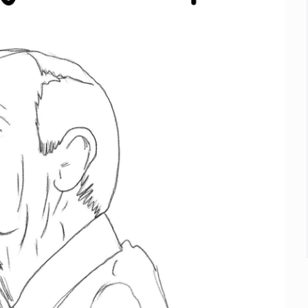
a el Siapa
mputación en caso Eli Castro
alvi niega tala
Feria Corazón de Artesano
on 40 mdp
te’