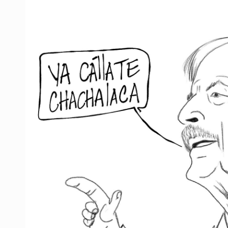
Al archivo la mitad de quejas contr
Ya hay solicitud de audiencia de i
Vecinos acusan retiro de árboles; Ij
Buscan mantener tradiciones con 
Apoyarán a mujeres con cáncer c
La evolución tiene nombre: ‘SuperAr
Quinto Patio