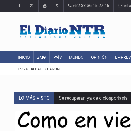
+52 33 36 15 27 46
inf
INICIO
ZMG
PAÍS
MUNDO
OPINIÓN
EMPRES
ESCUCHA RADIO CAÑÓN
LO MÁS VISTO
Se recuperan ya de ciclosporiasis
SCJN ordena al Congreso de Jalisc
Fiscalía exhuma 126 cuerpos de 3