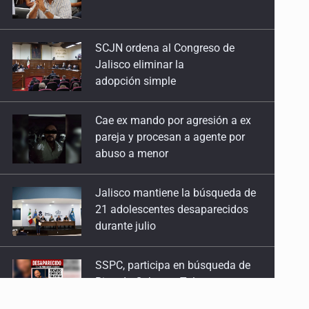
13 de Julio de 2026
SCJN ordena al Congreso de
Jalisco eliminar la
No hay problema de salud
adopción simple
11 de Julio de 2026
Cae ex mando por agresión a ex
Detienen en Tlajomulco a hombre con dos armas
pareja y procesan a agente por
abuso a menor
de fuego y más de 50 cartuchos
10 de Julio de 2026
Jalisco mantiene la búsqueda de
21 adolescentes desaparecidos
Instalan mesa de seguridad para conductores de
durante julio
ERT
9 de Julio de 2026
SSPC, participa en búsqueda de
Ricardo Cabezas Talavera
Que tiradero
10 de Julio de 2026
Al archivo la mitad de quejas
Detienen a conductor por amenazar con arma tras