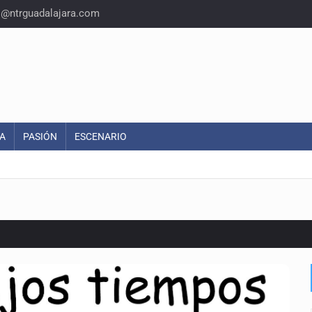
o@ntrguadalajara.com
A
PASIÓN
ESCENARIO
o eliminar la adopción simple
2 fosas