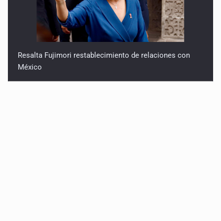
Resalta Fujimori restablecimiento de relaciones con
México
Asume Abelardo De la Espriella como Presidente de
Colombia