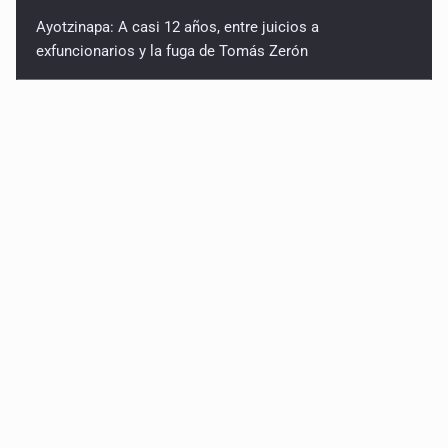
Ayotzinapa: A casi 12 años, entre juicios a
exfuncionarios y la fuga de Tomás Zerón
Caen en Zapopan 'El Ruso', objetivo prioritario por
homicidios en Playa del Carmen