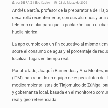
Desapariciones en Jalisco, con com
por DE RAÍZ | Elba Castro
23 de Marzo de 2026
Andrés García, profesor de la preparatoria de Tla
Aseguran pitón dentro de vivienda 
desarrolló recientemente, con sus alumnos y una co
Sheinbaum anticipa más detencione
teléfono celular para que la población haga un di
Resalta Fujimori restablecimiento 
huella hídrica.
Asume Abelardo De la Espriella c
La app cumple con un fin educativo al mismo tiem
Policías bajo la mira: La CEDHJ d
sobre el consumo de agua y el porcentaje de redu
localizar fugas en tiempo real.
Catean casa por esquema de fraude
Por otro lado, Joaquín Barriendos y Ana Montes, i
(ITM), han reunido un equipo de especialistas del 
medioambientalistas de Tlajomulco de Zúñiga, par
y gobernanza local, basada en el monitoreo comuni
real y georreferenciada.