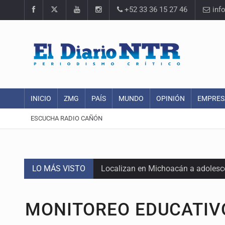
+52 33 36 15 27 46
inf
INICIO
ZMG
PAÍS
MUNDO
OPINIÓN
EMPRES
ESCUCHA RADIO CAÑÓN
LO MÁS VISTO
Localizan en Michoacán a adolesc
México no está preparado para una 
MONITOREO EDUCATIV
Lamenta Carla Humphrey la negativ