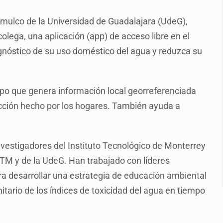
plicidad de policías, afirma Lazos de Amor
jomulco de la Universidad de Guadalajara (UdeG),
de Santa Tere
lega, una aplicación (app) de acceso libre en el
s por caso Ayotzinapa y promete justicia
agnóstico de su uso doméstico del agua y reduzca su
de relaciones con México
omo Presidente de Colombia
po que genera información local georreferenciada
ocumenta su implicación en desapariciones forzadas
cción hecho por los hogares. También ayuda a
 telefónico
nvestigadores del Instituto Tecnológico de Monterrey
ITM y de la UdeG. Han trabajado con líderes
a desarrollar una estrategia de educación ambiental
tario de los índices de toxicidad del agua en tiempo