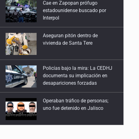
Aseguran pitón dentro de
26 de Enero de 2026
vivienda de Santa Tere
Corta visión ambiental desde el inicio
12 de Enero de 2026
Policías bajo la mira: La CEDHJ
documenta su implicación en
desapariciones forzadas
Operaban tráfico de personas;
uno fue detenido en Jalisco
Catean casa por esquema de
fraude telefónico
Localizan en Michoacán