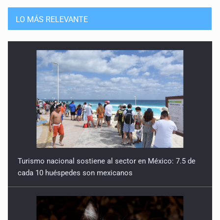
Agua que no alcanzará
LO MÁS RELEVANTE
26 de Enero de 2026
Corta visión ambiental desde el inicio
12 de Enero de 2026
Turismo nacional sostiene al sector en México: 7.5 de
cada 10 huéspedes son mexicanos