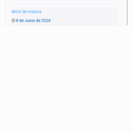
Morir de tristeza
8 de Junio de 2026
Matar al paso
1 de Junio de 2026
Daño Invisible
25 de Mayo de 2026
Infancias en riesgo… mientras el mundo celebra
18 de Mayo de 2026
El recorte escolar que nadie pidió
11 de Mayo de 2026
El ‘burnout’ también se materna