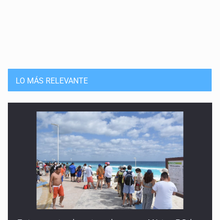
4 de Mayo de 2026
La niña que pudo ser
27 de Abril de 2026
Leer sin atención: la derrota silenciosa
LO MÁS RELEVANTE
20 de Abril de 2026
No es cuota, es historia
13 de Abril de 2026
La violencia que estamos criando
30 de Marzo de 2026
Discriminación desde el estrado
23 de Marzo de 2026