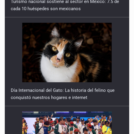
Turismo nacional sostiene al sector en México: 7.5 de
cada 10 huéspedes son mexicanos
Los otros 364 días
9 de Marzo de 2026
Del streaming a las calles incendiadas
2 de Marzo de 2026
¿Control parental o abandono digital?
23 de Febrero de 2026
La vergüenza cambió de bando
Día Internacional del Gato: La historia del felino que
16 de Febrero de 2026
conquistó nuestros hogares e internet
El brote que nació de la apatía
9 de Febrero de 2026