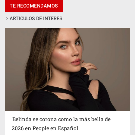
TE RECOMENDAMOS
vecinos en Mirador de San Isidro
ARTÍCULOS DE INTERÉS
Ciclosporiasis no representa un riesgo epidemiológico
masivo
Belinda se corona como la más bella de
2026 en People en Español