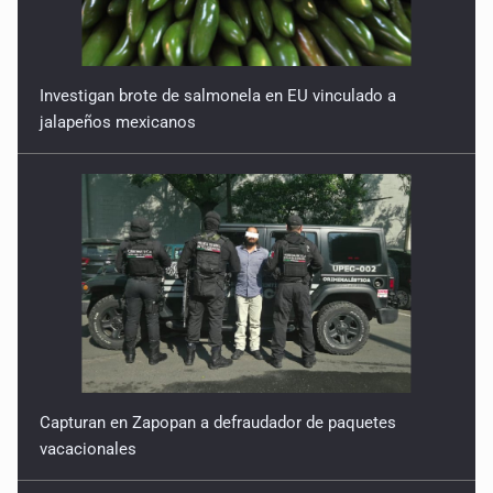
23 de Febrero de 2026
La vergüenza cambió de bando
Investigan brote de salmonela en EU vinculado a
16 de Febrero de 2026
jalapeños mexicanos
El brote que nació de la apatía
9 de Febrero de 2026
Capturan en Zapopan a defraudador de paquetes
vacacionales