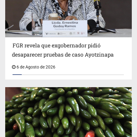
FGR revela que exgobernador pidió
Kershenobich descarta brote de ciclosporiasis en
desaparecer pruebas de caso Ayotzinapa
México
6 de Agosto de 2026