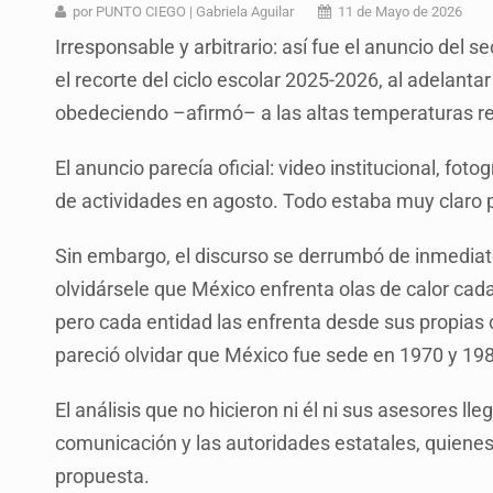
Ex policía es detenido por agresió
por PUNTO CIEGO | Gabriela Aguilar
11 de Mayo de 2026
Irresponsable y arbitrario: así fue el anuncio del 
Vecinos de Mirador de San Isidro d
el recorte del ciclo escolar 2025-2026, al adelantar 
Reporta 627 acciones tras inundac
obedeciendo –afirmó– a las altas temperaturas regi
SSPC, participa en búsqueda de R
El anuncio parecía oficial: video institucional, foto
Proponen consulta popular por desa
de actividades en agosto. Todo estaba muy claro p
Identifican a más implicados en cr
Sin embargo, el discurso se derrumbó de inmediat
Capturan a secuestradora buscad
olvidársele que México enfrenta olas de calor cad
pero cada entidad las enfrenta desde sus propias
pareció olvidar que México fue sede en 1970 y 1986
El análisis que no hicieron ni él ni sus asesores ll
comunicación y las autoridades estatales, quienes
propuesta.