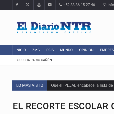
+52 33 36 15 27 46
inf
INICIO
ZMG
PAÍS
MUNDO
OPINIÓN
EMPRES
ESCUCHA RADIO CAÑÓN
LO MÁS VISTO
Que el IPEJAL encabece la lista de
Critican inoperancia de la ASEJ pa
EL RECORTE ESCOLAR Q
Catean centro de fraudes inmobili