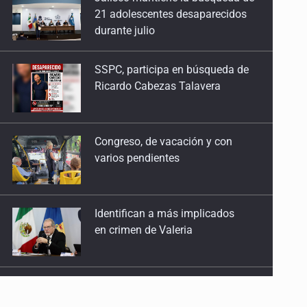
SSPC, participa en búsqueda de
20 de Abril de 2026
Ricardo Cabezas Talavera
No es cuota, es historia
13 de Abril de 2026
Congreso, de vacación y con
varios pendientes
La violencia que estamos criando
30 de Marzo de 2026
Identifican a más implicados
Discriminación desde el estrado
en crimen de Valeria
23 de Marzo de 2026
Los otros 364 días
Capturan en Zapopan a
9 de Marzo de 2026
defraudador de paquetes
vacacionales
Del streaming a las calles incendiadas
2 de Marzo de 2026
Capturan a secuestradora