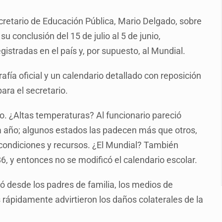
n y amenzas contra su pareja
secretario de Educación Pública, Mario Delgado, sobre
enuncian tala; IJALVI lo niega
su conclusión del 15 de julio al 5 de junio,
ión en Balcones de Oblatos
stradas en el país y, por supuesto, al Mundial.
icardo Cabezas Talavera
grafía oficial y un calendario detallado con reposición
rrollo de vivienda en Mirador de San Isidro
ara el secretario.
imen de Valeria
o. ¿Altas temperaturas? Al funcionario pareció
a desde 2012
a año; algunos estados las padecen más que otros,
 condiciones y recursos. ¿El Mundial? También
, y entonces no se modificó el calendario escolar.
egó desde los padres de familia, los medios de
 rápidamente advirtieron los daños colaterales de la