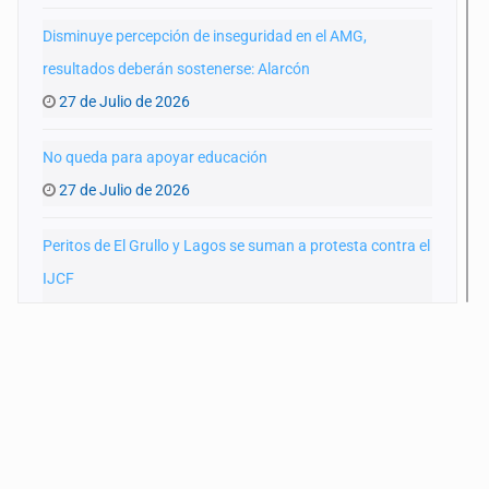
Disminuye percepción de inseguridad en el AMG,
resultados deberán sostenerse: Alarcón
27 de Julio de 2026
No queda para apoyar educación
27 de Julio de 2026
Peritos de El Grullo y Lagos se suman a protesta contra el
IJCF
22 de Julio de 2026
SIAPA ignoró por 10 años reportes diarios de mala
calidad del agua
20 de Julio de 2026
Cortina de hubo