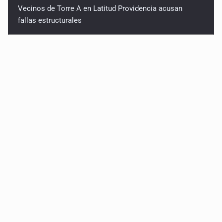
Vecinos de Torre A en Latitud Providencia acusan
fallas estructurales
3.5 millones de jaliscienses, sin trabajo digno