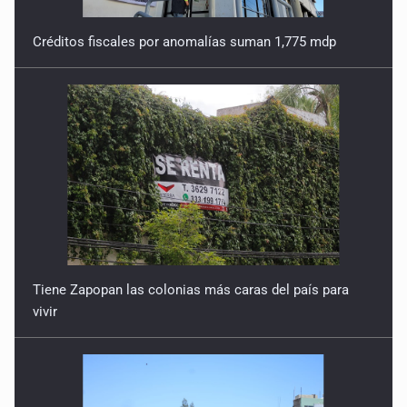
13 de julio
9 de Julio de 2026
Créditos fiscales por anomalías suman 1,775 mdp
Y no se enoje con el FBI
9 de Julio de 2026
Lo que quedó del mundial
8 de Julio de 2026
Hombre es investigado por ser autor intelectual del
feminicidio de su madre
7 de Julio de 2026
Tiene Zapopan las colonias más caras del país para
vivir
A ver cuántos quedan
7 de Julio de 2026