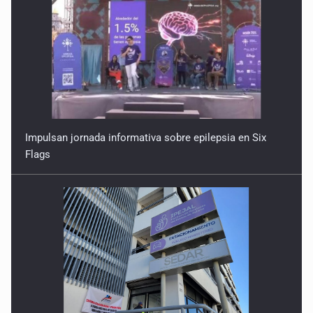
Detienen en Tlajomulco a hombre con dos armas de fuego
y más de 50 cartuchos
10 de Julio de 2026
Instalan mesa de seguridad para conductores de ERT
9 de Julio de 2026
Impulsan jornada informativa sobre epilepsia en Six
Flags
Que tiradero
10 de Julio de 2026
Detienen a conductor por amenazar con arma tras
incidente vial
9 de Julio de 2026
Reactivarán contraflujo en López Mateos Sur a partir del