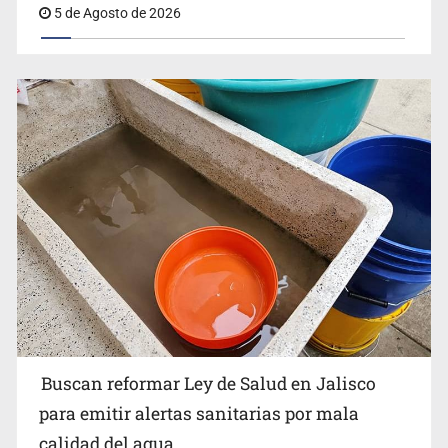
5 de Agosto de 2026
Buscan reformar Ley de Salud en Jalisco para emitir
alertas sanitarias por mala calidad del agua
Buscan reformar Ley de Salud en Jalisco
Citarían a Medrano si persiste falta de diálogo con
para emitir alertas sanitarias por mala
vecinos de Mirador San Isidro
calidad del agua